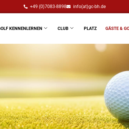
+49 (0)7083-8898
info(at)gc-bh.de
GOLF KENNENLERNEN
CLUB
PLATZ
GÄSTE & G