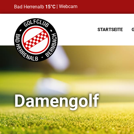
|
Webcam
Bad Herrenalb
15°C
STARTSEITE
Damengolf