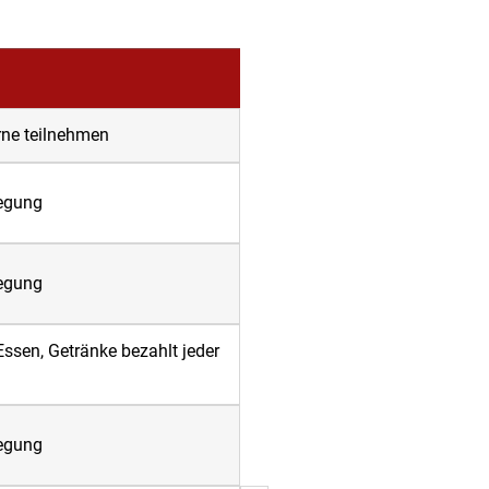
rne teilnehmen
legung
legung
ssen, Getränke bezahlt jeder
legung