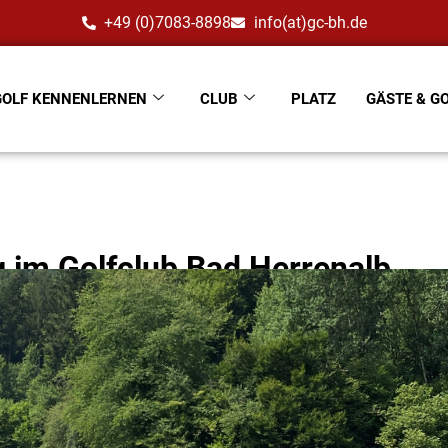
+49 (0)7083-8898
info(at)gc-bh.de
GOLF KENNENLERNEN
CLUB
PLATZ
GÄSTE & G
g im Golfclub Bad Herrenalb