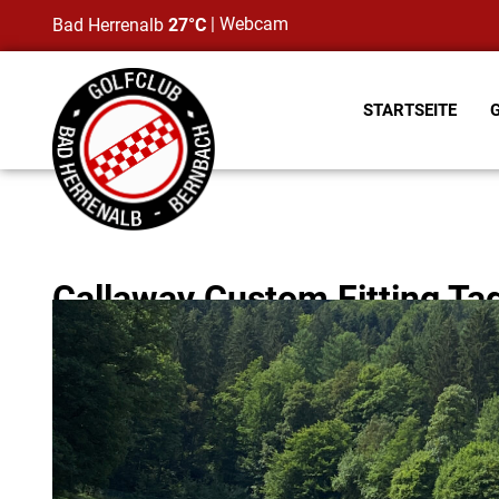
|
Webcam
Bad Herrenalb
27°C
STARTSEITE
Callaway Custom Fitting Ta